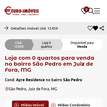
0
0
Detalhes imóvel cód. 12459
Cód.
Loja 0
Disponível para
12459
quartos
Venda
Loja com 0 quartos para venda
no bairro São Pedro em Juiz de
Fora, MG
Cond.
Ayre Residence
no bairro
São Pedro
São Pedro, Juiz de Fora, MG
Mídias Imóvel
Mídias Condomínio