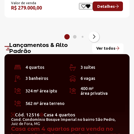
Valor de venda
Detalhes
R$ 279.000,00
Lançamentos & Alto
Ver todos
Padrão
4 quartos
3 suítes
3 banheiros
6 vagas
400 m²
324 m²
área iptu
área privativa
562 m²
área terreno
Cód. 12516
Casa 4 quartos
Cond. Condomínio Bosque Imperial no bairro São Pedro,
Juiz de Fora, MG
Casa com 4 quartos para venda no