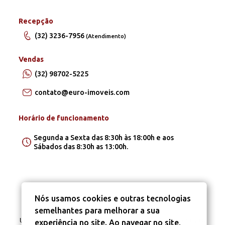
Recepção
(32) 3236-7956
(Atendimento)
Vendas
(32) 98702-5225
contato@euro-imoveis.com
Horário de funcionamento
Segunda a Sexta das 8:30h às 18:00h e aos
Sábados das 8:30h as 13:00h.
Nós usamos cookies e outras tecnologias
semelhantes para melhorar a sua
Um projeto
Inovandoweb.com
+
Robustcrm.io
experiência no site. Ao navegar no site,