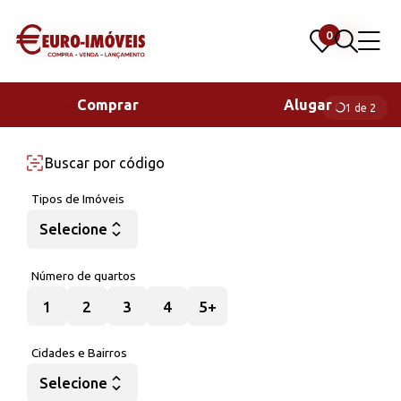
0
0
Comprar
Alugar
1 de 2
CÓD. 12694
CASA 4 QUARTOS
Casa com 4 quartos
Tipos de Imóveis
para venda no bairro
Selecione
Condomínio Alphaville
em Juiz de Fora, MG
Número de quartos
Condomínio Alphaville, Juiz de Fora, MG
1
2
3
4
5+
Cidades e Bairros
Mais detalhes
Selecione