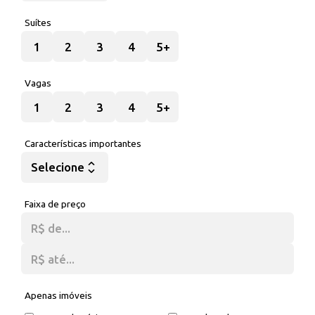
Suítes
1
2
3
4
5+
Vagas
1
2
3
4
5+
Características importantes
Selecione
Faixa de preço
Apenas imóveis